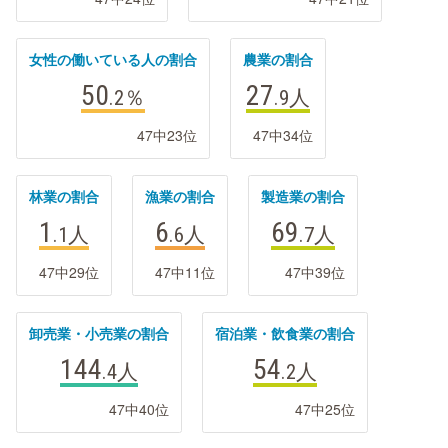
女性の働いている人の割合
農業の割合
50
27
.2
％
.9
人
47中23位
47中34位
林業の割合
漁業の割合
製造業の割合
1
6
69
.1
人
.6
人
.7
人
47中29位
47中11位
47中39位
卸売業・小売業の割合
宿泊業・飲食業の割合
144
54
.4
人
.2
人
47中40位
47中25位