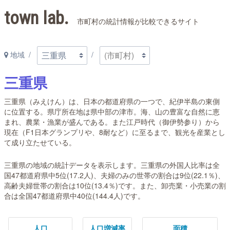
town lab.
市町村の統計情報が比較できるサイト
地域
三重県
三重県（みえけん）は、日本の都道府県の一つで、紀伊半島の東側
に位置する。県庁所在地は県中部の津市。海、山の豊富な自然に恵
まれ、農業・漁業が盛んである。また江戸時代（御伊勢参り）から
現在（F1日本グランプリや、8耐など）に至るまで、観光を産業とし
て成り立たせている。
三重県の地域の統計データを表示します。三重県の外国人比率は全
国47都道府県中5位(17.2人)、夫婦のみの世帯の割合は9位(22.1％)、
高齢夫婦世帯の割合は10位(13.4％)です。また、卸売業・小売業の割
合は全国47都道府県中40位(144.4人)です。
人口
人口増減率
面積