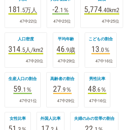
181
-2
5,774
.5万
人
.1
％
.40
km2
47中22位
47中23位
47中25位
人口密度
平均年齢
こどもの割合
314
46
13
.5
人/km2
.9
歳
.0
％
47中20位
47中29位
47中16位
生産人口の割合
高齢者の割合
男性比率
59
27
48
.1
％
.9
％
.6
％
47中21位
47中29位
47中16位
女性比率
外国人比率
夫婦のみの世帯の割合
51
17
22
.3
％
.2
人
.1
％