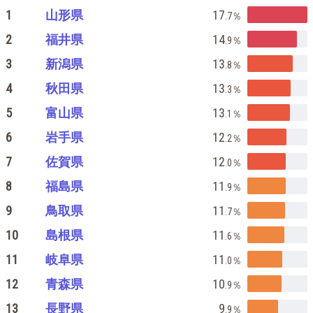
1
山形県
17
.7
％
2
福井県
14
.9
％
3
新潟県
13
.8
％
4
秋田県
13
.3
％
5
富山県
13
.1
％
6
岩手県
12
.2
％
7
佐賀県
12
.0
％
8
福島県
11
.9
％
9
鳥取県
11
.7
％
10
島根県
11
.6
％
11
岐阜県
11
.0
％
12
青森県
10
.9
％
13
長野県
9
.9
％