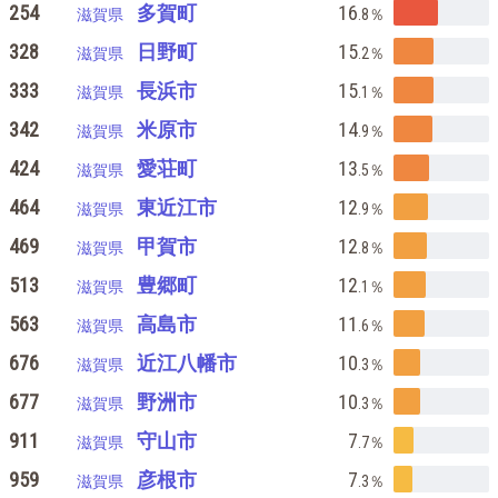
254
多賀町
16
滋賀県
.8
％
328
日野町
15
滋賀県
.2
％
333
長浜市
15
滋賀県
.1
％
342
米原市
14
滋賀県
.9
％
424
愛荘町
13
滋賀県
.5
％
464
東近江市
12
滋賀県
.9
％
469
甲賀市
12
滋賀県
.8
％
513
豊郷町
12
滋賀県
.1
％
563
高島市
11
滋賀県
.6
％
676
近江八幡市
10
滋賀県
.3
％
677
野洲市
10
滋賀県
.3
％
911
守山市
7
滋賀県
.7
％
959
彦根市
7
滋賀県
.3
％