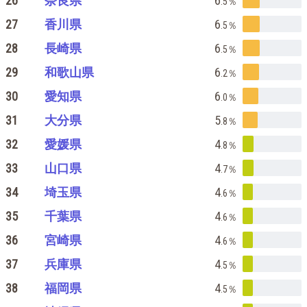
26
奈良県
6
.5
％
27
香川県
6
.5
％
28
長崎県
6
.5
％
29
和歌山県
6
.2
％
30
愛知県
6
.0
％
31
大分県
5
.8
％
32
愛媛県
4
.8
％
33
山口県
4
.7
％
34
埼玉県
4
.6
％
35
千葉県
4
.6
％
36
宮崎県
4
.6
％
37
兵庫県
4
.5
％
38
福岡県
4
.5
％