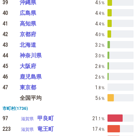
39
沖縄県
4
.5
％
40
広島県
4
.4
％
41
高知県
4
.4
％
42
京都府
4
.0
％
43
北海道
3
.2
％
44
神奈川県
3
.0
％
45
大阪府
2
.8
％
46
鹿児島県
2
.6
％
47
東京都
1
.8
％
全国平均
5
.6
％
市町村(1736)
97
甲良町
21
滋賀県
.1
％
223
竜王町
17
滋賀県
.4
％