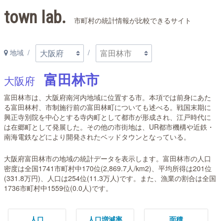
town lab.
市町村の統計情報が比較できるサイト
地域
富田林市
大阪府
富田林市は、大阪府南河内地域に位置する市。本項では前身にあた
る富田林村、市制施行前の富田林町についても述べる。戦国末期に
興正寺別院を中心とする寺内町として都市が形成され、江戸時代に
は在郷町として発展した。その他の市街地は、UR都市機構や近鉄・
南海電鉄などにより開発されたベッドタウンとなっている。
大阪府富田林市の地域の統計データを表示します。富田林市の人口
密度は全国1741市町村中170位(2,869.7人/km2)、平均所得は201位
(331.8万円)、人口は254位(11.3万人)です。また、漁業の割合は全国
1736市町村中1559位(0.0人)です。
人口
人口増減率
面積