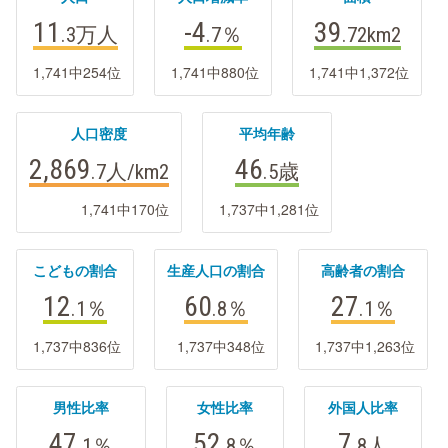
11
-4
39
.3万
人
.7
％
.72
km2
1,741中254位
1,741中880位
1,741中1,372位
人口密度
平均年齢
2,869
46
.7
人/km2
.5
歳
1,741中170位
1,737中1,281位
こどもの割合
生産人口の割合
高齢者の割合
12
60
27
.1
％
.8
％
.1
％
1,737中836位
1,737中348位
1,737中1,263位
男性比率
女性比率
外国人比率
47
52
7
.1
％
.8
％
.8
人