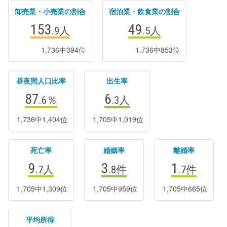
卸売業・小売業の割合
宿泊業・飲食業の割合
153
49
.9
人
.5
人
1,736中394位
1,736中853位
昼夜間人口比率
出生率
87
6
.6
％
.3
人
1,736中1,404位
1,705中1,019位
死亡率
婚姻率
離婚率
9
3
1
.7
人
.8
件
.7
件
1,705中1,309位
1,705中959位
1,705中665位
平均所得