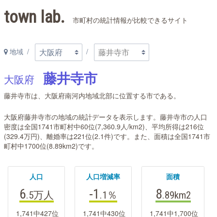
town lab.
市町村の統計情報が比較できるサイト
地域
藤井寺市
大阪府
藤井寺市は、大阪府南河内地域北部に位置する市である。
大阪府藤井寺市の地域の統計データを表示します。藤井寺市の人口
密度は全国1741市町村中60位(7,360.9人/km2)、平均所得は216位
(329.4万円)、離婚率は221位(2.1件)です。また、面積は全国1741市
町村中1700位(8.89km2)です。
人口
人口増減率
面積
6
-1
8
.5万
人
.1
％
.89
km2
1,741中427位
1,741中430位
1,741中1,700位