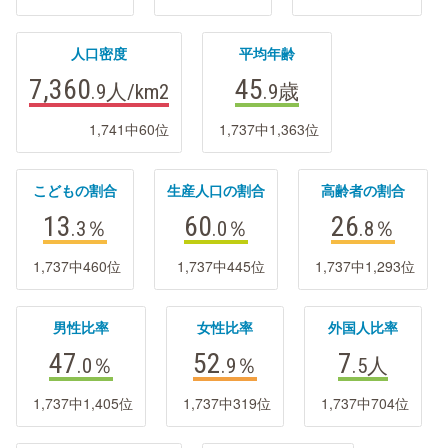
人口密度
平均年齢
7,360
45
.9
人/km2
.9
歳
1,741中60位
1,737中1,363位
こどもの割合
生産人口の割合
高齢者の割合
13
60
26
.3
％
.0
％
.8
％
1,737中460位
1,737中445位
1,737中1,293位
男性比率
女性比率
外国人比率
47
52
7
.0
％
.9
％
.5
人
1,737中1,405位
1,737中319位
1,737中704位