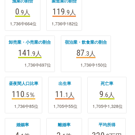
漁業の割合
製造業の割合
0
119
.9
人
.9
人
1,736中664位
1,736中182位
卸売業・小売業の割合
宿泊業・飲食業の割合
141
87
.9
人
.3
人
1,736中697位
1,736中150位
昼夜間人口比率
出生率
死亡率
110
11
9
.5
％
.1
人
.6
人
1,736中85位
1,705中55位
1,705中1,328位
婚姻率
離婚率
平均所得