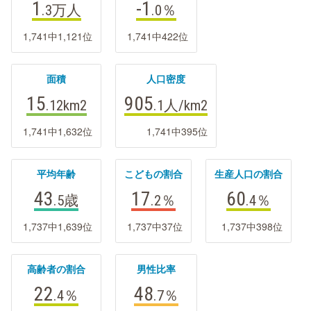
1
-1
.3万
人
.0
％
1,741中1,121位
1,741中422位
面積
人口密度
15
905
.12
km2
.1
人/km2
1,741中1,632位
1,741中395位
平均年齢
こどもの割合
生産人口の割合
43
17
60
.5
歳
.2
％
.4
％
1,737中1,639位
1,737中37位
1,737中398位
高齢者の割合
男性比率
22
48
.4
％
.7
％