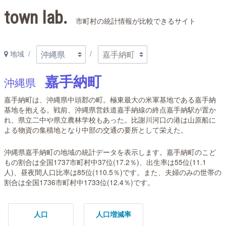
town lab.
市町村の統計情報が比較できるサイト
地域
嘉手納町
沖縄県
嘉手納町は、沖縄県中頭郡の町。極東最大の米軍基地である嘉手納
基地を抱える。戦前、沖縄県営鉄道嘉手納線の終点嘉手納駅が置か
れ、県立二中や県立農林学校もあった。比謝川河口の港は山原船に
よる物資の集積地となり中部の交通の要所として栄えた。
沖縄県嘉手納町の地域の統計データを表示します。嘉手納町のこど
もの割合は全国1737市町村中37位(17.2％)、出生率は55位(11.1
人)、昼夜間人口比率は85位(110.5％)です。また、夫婦のみの世帯の
割合は全国1736市町村中1733位(12.4％)です。
人口
人口増減率