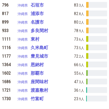
796
石垣市
83
沖縄県
.3
人
817
浦添市
82
沖縄県
.8
人
899
名護市
80
沖縄県
.2
人
933
多良間村
78
沖縄県
.9
人
1111
東村
73
沖縄県
.6
人
1116
久米島町
73
沖縄県
.5
人
1177
豊見城市
72
沖縄県
.2
人
1364
恩納村
66
沖縄県
.5
人
1602
那覇市
55
沖縄県
.6
人
1686
座間味村
47
沖縄県
.3
人
1721
渡嘉敷村
36
沖縄県
.1
人
1730
竹富町
23
沖縄県
.9
人