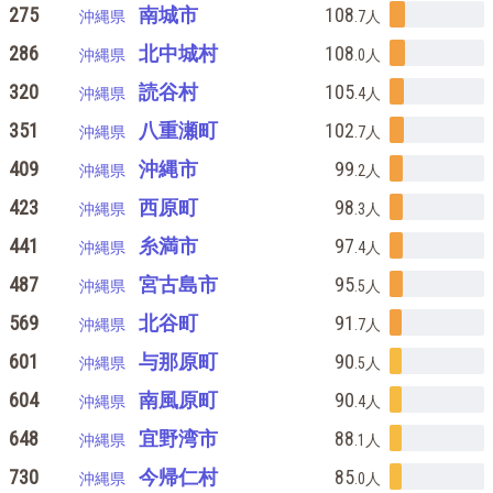
275
南城市
108
沖縄県
.7
人
286
北中城村
108
沖縄県
.0
人
320
読谷村
105
沖縄県
.4
人
351
八重瀬町
102
沖縄県
.7
人
409
沖縄市
99
沖縄県
.2
人
423
西原町
98
沖縄県
.3
人
441
糸満市
97
沖縄県
.4
人
487
宮古島市
95
沖縄県
.5
人
569
北谷町
91
沖縄県
.7
人
601
与那原町
90
沖縄県
.5
人
604
南風原町
90
沖縄県
.4
人
648
宜野湾市
88
沖縄県
.1
人
730
今帰仁村
85
沖縄県
.0
人