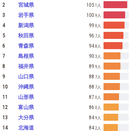
2
宮城県
105
.1
人
3
岩手県
100
.9
人
4
新潟県
99
.0
人
5
秋田県
96
.7
人
6
青森県
94
.8
人
7
島根県
90
.3
人
8
福井県
89
.9
人
9
山口県
88
.7
人
10
沖縄県
88
.7
人
11
山形県
87
.0
人
12
富山県
86
.0
人
13
大分県
84
.9
人
14
北海道
84
.2
人