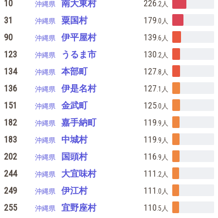
10
南大東村
226
沖縄県
.2
人
31
粟国村
179
沖縄県
.0
人
90
伊平屋村
139
沖縄県
.6
人
123
うるま市
130
沖縄県
.2
人
134
本部町
127
沖縄県
.8
人
136
伊是名村
127
沖縄県
.1
人
151
金武町
125
沖縄県
.0
人
182
嘉手納町
119
沖縄県
.9
人
183
中城村
119
沖縄県
.9
人
202
国頭村
116
沖縄県
.9
人
244
大宜味村
111
沖縄県
.2
人
249
伊江村
111
沖縄県
.0
人
255
宜野座村
110
沖縄県
.5
人