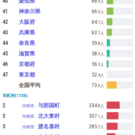
40
愛知県
66
.9
人
41
神奈川県
66
.5
人
42
大阪府
64
.7
人
43
兵庫県
63
.7
人
44
奈良県
59
.8
人
45
滋賀県
58
.9
人
46
京都府
56
.3
人
47
東京都
52
.4
人
全国平均
73
.6
人
市町村(1736)
2
与那国町
334
沖縄県
.8
人
3
北大東村
307
沖縄県
.1
人
5
渡名喜村
285
沖縄県
.7
人