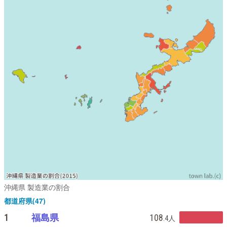
沖縄県 製造業の割合
都道府県(47)
1
福島県
108
.4
人