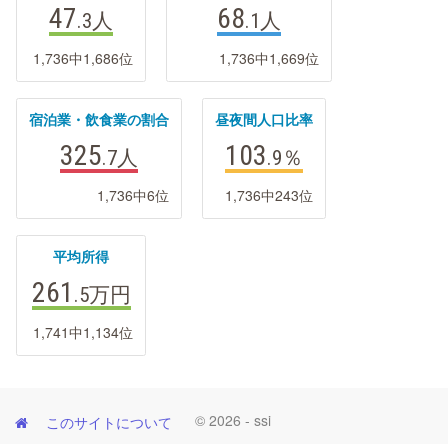
47
68
.3
人
.1
人
1,736中1,686位
1,736中1,669位
宿泊業・飲食業の割合
昼夜間人口比率
325
103
.7
人
.9
％
1,736中6位
1,736中243位
平均所得
261
.5
万円
1,741中1,134位
© 2026 - ssi
このサイトについて