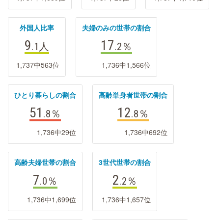
外国人比率
夫婦のみの世帯の割合
9
17
.1
人
.2
％
1,737中563位
1,736中1,566位
ひとり暮らしの割合
高齢単身者世帯の割合
51
12
.8
％
.8
％
1,736中29位
1,736中692位
高齢夫婦世帯の割合
3世代世帯の割合
7
2
.0
％
.2
％
1,736中1,699位
1,736中1,657位