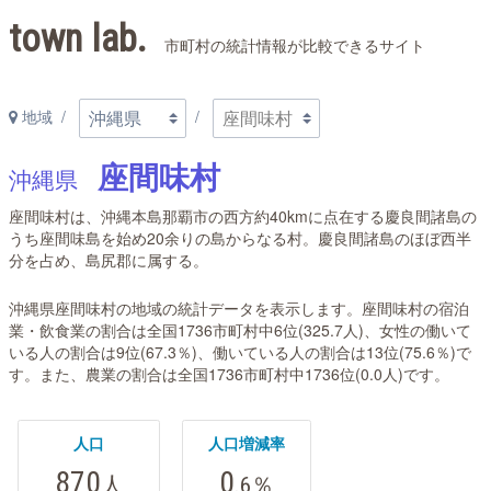
town lab.
市町村の統計情報が比較できるサイト
地域
座間味村
沖縄県
座間味村は、沖縄本島那覇市の西方約40kmに点在する慶良間諸島の
うち座間味島を始め20余りの島からなる村。慶良間諸島のほぼ西半
分を占め、島尻郡に属する。
沖縄県座間味村の地域の統計データを表示します。座間味村の宿泊
業・飲食業の割合は全国1736市町村中6位(325.7人)、女性の働いて
いる人の割合は9位(67.3％)、働いている人の割合は13位(75.6％)で
す。また、農業の割合は全国1736市町村中1736位(0.0人)です。
人口
人口増減率
870
0
人
.6
％