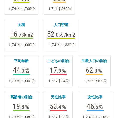
1,741中1,709位
1,741中265位
面積
人口密度
16
52
.73
km2
.0
人/km2
1,741中1,609位
1,741中1,336位
平均年齢
こどもの割合
生産人口の割合
44
17
62
.0
歳
.9
％
.3
％
1,737中1,602位
1,737中24位
1,737中196位
高齢者の割合
男性比率
女性比率
19
53
46
.8
％
.4
％
.5
％
1,737中1,689位
1,737中28位
1,737中1,710位