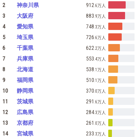
2
神奈川県
912
.6万
人
3
大阪府
883
.9万
人
4
愛知県
748
.3万
人
5
埼玉県
726
.6万
人
6
千葉県
622
.2万
人
7
兵庫県
553
.4万
人
8
北海道
538
.1万
人
9
福岡県
510
.1万
人
10
静岡県
370
.0万
人
11
茨城県
291
.6万
人
12
広島県
284
.3万
人
13
京都府
261
.0万
人
14
宮城県
233
.3万
人