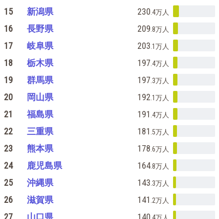
15
新潟県
230
.4万
人
16
長野県
209
.8万
人
17
岐阜県
203
.1万
人
18
栃木県
197
.4万
人
19
群馬県
197
.3万
人
20
岡山県
192
.1万
人
21
福島県
191
.4万
人
22
三重県
181
.5万
人
23
熊本県
178
.6万
人
24
鹿児島県
164
.8万
人
25
沖縄県
143
.3万
人
26
滋賀県
141
.2万
人
27
山口県
140
.4万
人