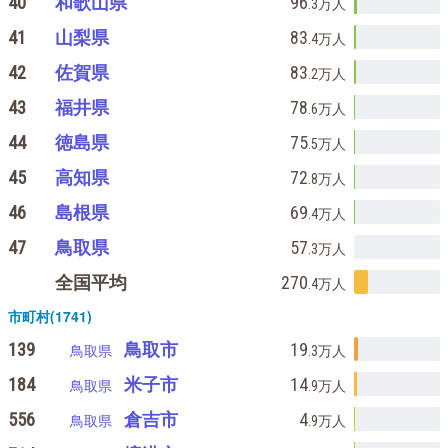
40
和歌山県
96
.3万
人
41
山梨県
83
.4万
人
42
佐賀県
83
.2万
人
43
福井県
78
.6万
人
44
徳島県
75
.5万
人
45
高知県
72
.8万
人
46
島根県
69
.4万
人
47
鳥取県
57
.3万
人
全国平均
270
.4万
人
市町村(1741)
139
鳥取市
19
鳥取県
.3万
人
184
米子市
14
鳥取県
.9万
人
556
倉吉市
4
鳥取県
.9万
人