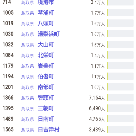
714
境港市
3
鳥取県
.4万
人
1005
琴浦町
1
鳥取県
.7万
人
1019
八頭町
1
鳥取県
.6万
人
1030
湯梨浜町
1
鳥取県
.6万
人
1032
大山町
1
鳥取県
.6万
人
1084
北栄町
1
鳥取県
.4万
人
1179
岩美町
1
鳥取県
.1万
人
1194
伯耆町
1
鳥取県
.1万
人
1201
南部町
1
鳥取県
.0万
人
1366
智頭町
7,154
鳥取県
人
1395
三朝町
6,490
鳥取県
人
1489
日南町
4,765
鳥取県
人
1565
日吉津村
3,439
鳥取県
人