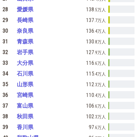
28
愛媛県
138
.5万
人
29
長崎県
137
.7万
人
30
奈良県
136
.4万
人
31
青森県
130
.8万
人
32
岩手県
127
.9万
人
33
大分県
116
.6万
人
34
石川県
115
.4万
人
35
山形県
112
.3万
人
36
宮崎県
110
.4万
人
37
富山県
106
.6万
人
38
秋田県
102
.3万
人
39
香川県
97
.6万
人