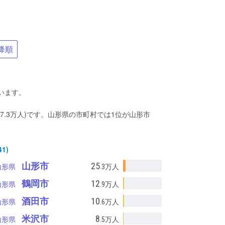
降順
います。
(57.3万人)です。山形県の市町村では1位が山形市
1)
山形市
25
山形県
.3万
人
鶴岡市
12
山形県
.9万
人
酒田市
10
山形県
.6万
人
米沢市
8
山形県
.5万
人