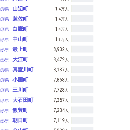
山辺町
1
山形県
.4万
人
遊佐町
1
山形県
.4万
人
白鷹町
1
山形県
.4万
人
中山町
1
山形県
.1万
人
最上町
8,902
山形県
人
大江町
8,472
山形県
人
真室川町
8,137
山形県
人
小国町
7,868
山形県
人
三川町
7,728
山形県
人
大石田町
7,357
山形県
人
飯豊町
7,304
山形県
人
朝日町
7,119
山形県
人