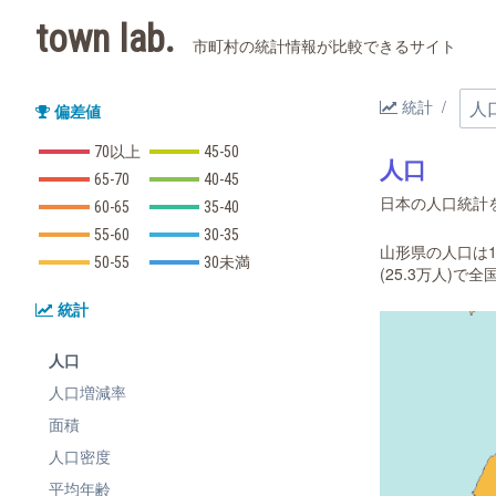
town lab.
市町村の統計情報が比較できるサイト
統計
偏差値
70以上
45-50
人口
65-70
40-45
日本の人口統計を
60-65
35-40
55-60
30-35
山形県の人口は11
50-55
30未満
(25.3万人)で
統計
人口
人口増減率
面積
人口密度
平均年齢