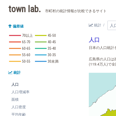
town lab.
市町村の統計情報が比較できるサイト
統計
偏差値
70以上
45-50
人口
65-70
40-45
日本の人口統計を
60-65
35-40
55-60
30-35
広島県の人口は28
50-55
30未満
(119.4万人)
統計
人口
人口増減率
面積
人口密度
平均年齢