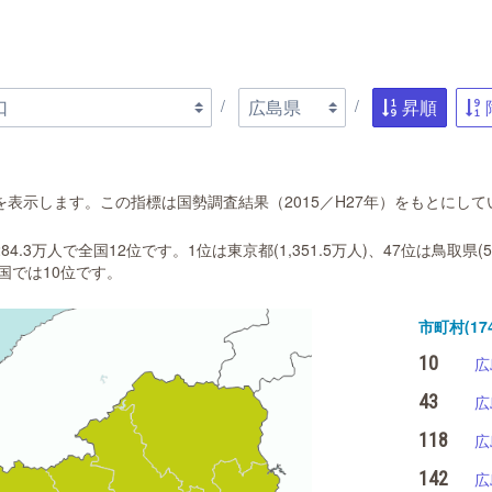
昇順
表示します。この指標は国勢調査結果（2015／H27年）をもとにして
4.3万人で全国12位です。1位は東京都(1,351.5万人)、47位は鳥取県
で全国では10位です。
市町村(174
10
広
43
広
118
広
142
広