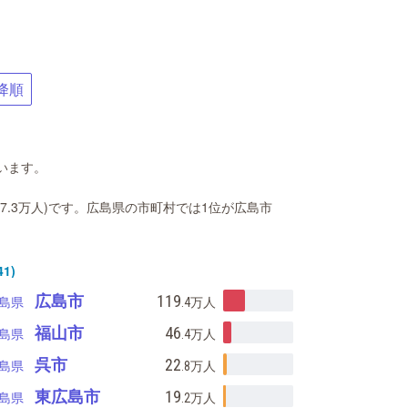
降順
います。
(57.3万人)です。広島県の市町村では1位が広島市
1)
広島市
119
島県
.4万
人
福山市
46
島県
.4万
人
呉市
22
島県
.8万
人
東広島市
19
島県
.2万
人