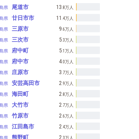
尾道市
13
島県
.8万
人
廿日市市
11
島県
.4万
人
三原市
9
島県
.6万
人
三次市
5
島県
.3万
人
府中町
5
島県
.1万
人
府中市
4
島県
.0万
人
庄原市
3
島県
.7万
人
安芸高田市
2
島県
.9万
人
海田町
2
島県
.8万
人
大竹市
2
島県
.7万
人
竹原市
2
島県
.6万
人
江田島市
2
島県
.4万
人
熊野町
2
島県
.3万
人