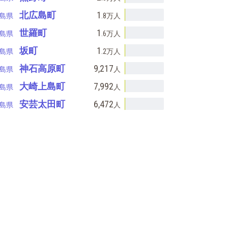
北広島町
1
島県
.8万
人
世羅町
1
島県
.6万
人
坂町
1
島県
.2万
人
神石高原町
9,217
島県
人
大崎上島町
7,992
島県
人
安芸太田町
6,472
島県
人