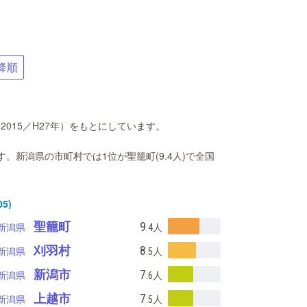
降順
015／H27年）をもとにしています。
)です。新潟県の市町村では1位が聖籠町(9.4人)で全国
5)
聖籠町
9
新潟県
.4
人
刈羽村
8
新潟県
.5
人
新潟市
7
新潟県
.6
人
上越市
7
新潟県
.5
人