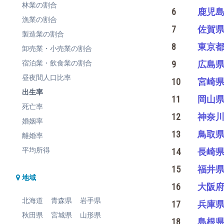
林業の割合
6
鹿児
漁業の割合
7
佐賀
製造業の割合
8
東京
卸売業・小売業の割合
宿泊業・飲食業の割合
9
広島
昼夜間人口比率
10
宮崎
出生率
11
岡山
死亡率
12
神奈
婚姻率
13
鳥取
離婚率
平均所得
14
長崎
15
福井
地域
16
大阪
北海道
青森県
岩手県
17
兵庫
秋田県
宮城県
山形県
18
島根