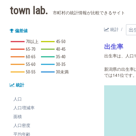
town lab.
市町村の統計情報が比較できるサイト
統計
偏差値
70以上
45-50
出生率
65-70
40-45
出生率は、人口1
60-65
35-40
55-60
30-35
新潟県の出生率は7
50-55
30未満
では141位です
統計
人口
人口増減率
面積
人口密度
平均年齢