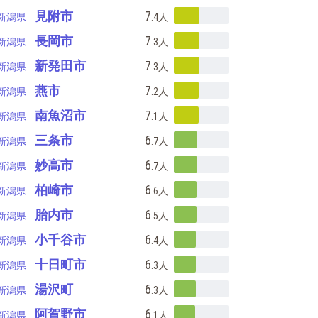
見附市
7
新潟県
.4
人
長岡市
7
新潟県
.3
人
新発田市
7
新潟県
.3
人
燕市
7
新潟県
.2
人
南魚沼市
7
新潟県
.1
人
三条市
6
新潟県
.7
人
妙高市
6
新潟県
.7
人
柏崎市
6
新潟県
.6
人
胎内市
6
新潟県
.5
人
小千谷市
6
新潟県
.4
人
十日町市
6
新潟県
.3
人
湯沢町
6
新潟県
.3
人
阿賀野市
6
新潟県
.1
人