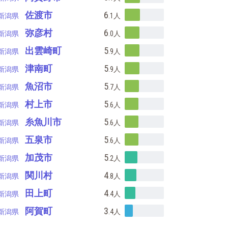
佐渡市
6
新潟県
.1
人
弥彦村
6
新潟県
.0
人
出雲崎町
5
新潟県
.9
人
津南町
5
新潟県
.9
人
魚沼市
5
新潟県
.7
人
村上市
5
新潟県
.6
人
糸魚川市
5
新潟県
.6
人
五泉市
5
新潟県
.6
人
加茂市
5
新潟県
.2
人
関川村
4
新潟県
.8
人
田上町
4
新潟県
.4
人
阿賀町
3
新潟県
.4
人