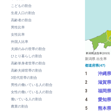
こどもの割合
生産人口の割合
高齢者の割合
男性比率
女性比率
外国人比率
夫婦のみの世帯の割合
ひとり暮らしの割合
新潟県 出生率
高齢単身者世帯の割合
都道府県(47)
高齢夫婦世帯の割合
1
沖縄
3世代世帯の割合
2
滋賀
男性の働いている人の割合
3
福岡
女性の働いている人の割合
働いている人の割合
4
愛知
農業の割合
5
熊本