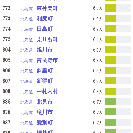
772
東神楽町
6
北海道
.9
人
773
利尻町
6
北海道
.9
人
774
日高町
6
北海道
.9
人
775
えりも町
6
北海道
.9
人
804
旭川市
6
北海道
.8
人
805
富良野市
6
北海道
.8
人
806
斜里町
6
北海道
.8
人
807
新得町
6
北海道
.8
人
808
中札内村
6
北海道
.8
人
835
北見市
6
北海道
.7
人
836
滝川市
6
北海道
.7
人
837
愛別町
6
北海道
.7
人
838
標茶町
6