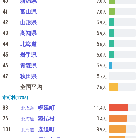
40
新潟県
7
.0
人
41
富山県
7
.0
人
42
山形県
6
.9
人
43
高知県
6
.9
人
44
北海道
6
.8
人
45
岩手県
6
.8
人
46
青森県
6
.5
人
47
秋田県
5
.7
人
全国平均
7
.8
人
市町村(1705)
38
幌延町
11
北海道
.4
人
76
猿払村
10
北海道
.4
人
101
鹿追町
9
北海道
.9
人