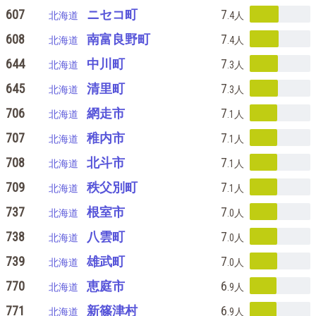
607
ニセコ町
7
北海道
.4
人
608
南富良野町
7
北海道
.4
人
644
中川町
7
北海道
.3
人
645
清里町
7
北海道
.3
人
706
網走市
7
北海道
.1
人
707
稚内市
7
北海道
.1
人
708
北斗市
7
北海道
.1
人
709
秩父別町
7
北海道
.1
人
737
根室市
7
北海道
.0
人
738
八雲町
7
北海道
.0
人
739
雄武町
7
北海道
.0
人
770
恵庭市
6
北海道
.9
人
771
新篠津村
6
北海道
.9
人