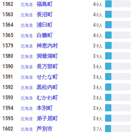
1562
福島町
4
北海道
.0
人
1563
長沼町
4
北海道
.0
人
1564
浦臼町
4
北海道
.0
人
1565
白糠町
4
北海道
.0
人
1579
神恵内村
3
北海道
.9
人
1580
洞爺湖町
3
北海道
.9
人
1590
長万部町
3
北海道
.8
人
1591
せたな町
3
北海道
.8
人
1592
黒松内町
3
北海道
.8
人
1593
むかわ町
3
北海道
.8
人
1594
本別町
3
北海道
.8
人
1595
弟子屈町
3
北海道
.8
人
1602
芦別市
3
北海道
.7
人