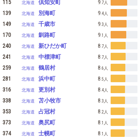
115
倶知安町
9
北海道
.7
人
139
別海町
9
北海道
.4
人
149
千歳市
9
北海道
.3
人
170
釧路町
9
北海道
.1
人
240
新ひだか町
8
北海道
.7
人
241
中標津町
8
北海道
.7
人
259
鶴居村
8
北海道
.6
人
281
浜中町
8
北海道
.5
人
316
更別村
8
北海道
.4
人
338
苫小牧市
8
北海道
.3
人
353
占冠村
8
北海道
.2
人
373
奥尻町
8
北海道
.1
人
374
士幌町
8
北海道
.1
人