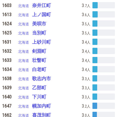
1603
奈井江町
3
北海道
.7
人
1613
上ノ国町
3
北海道
.6
人
1624
美唄市
3
北海道
.5
人
1625
当別町
3
北海道
.5
人
1631
上砂川町
3
北海道
.4
人
1632
剣淵町
3
北海道
.4
人
1633
壮瞥町
3
北海道
.4
人
1634
白老町
3
北海道
.4
人
1638
歌志内市
3
北海道
.3
人
1639
乙部町
3
北海道
.3
人
1640
下川町
3
北海道
.3
人
1647
幌加内町
3
北海道
.2
人
1662
喜茂別町
3
北海道
.0
人