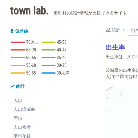
town lab.
市町村の統計情報が比較できるサイト
統計
偏差値
70以上
45-50
出生率
65-70
40-45
出生率は、人口1
60-65
35-40
55-60
30-35
茨城県の出生率は7
50-55
30未満
人)で全国では6
統計
人口
人口増減率
面積
人口密度
平均年齢