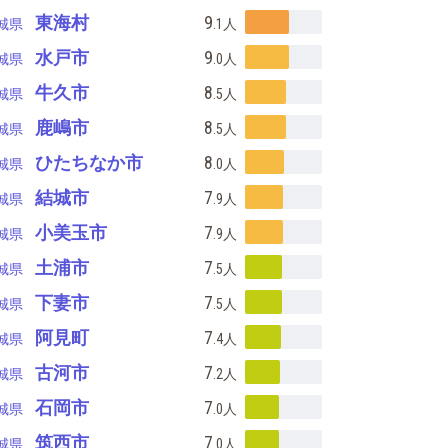
東海村
9
城県
.1
人
水戸市
9
城県
.0
人
牛久市
8
城県
.5
人
鹿嶋市
8
城県
.5
人
ひたちなか市
8
城県
.0
人
結城市
7
城県
.9
人
小美玉市
7
城県
.9
人
土浦市
7
城県
.5
人
下妻市
7
城県
.5
人
阿見町
7
城県
.4
人
古河市
7
城県
.2
人
石岡市
7
城県
.0
人
筑西市
7
城県
.0
人