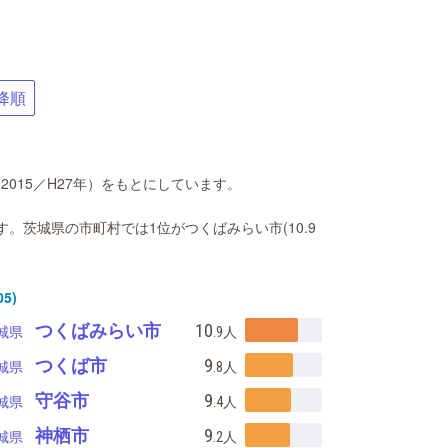
降順
015／H27年）をもとにしています。
)です。茨城県の市町村では1位がつくばみらい市(10.9
5)
つくばみらい市
10
城県
.9
人
つくば市
9
城県
.8
人
守谷市
9
城県
.4
人
神栖市
9
城県
.2
人