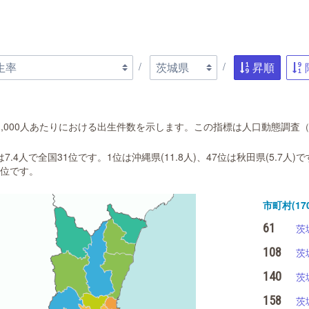
昇順
,000人あたりにおける出生件数を示します。この指標は人口動態調査（2
.4人で全国31位です。1位は沖縄県(11.8人)、47位は秋田県(5.7人
1位です。
市町村(170
61
茨
108
茨
140
茨
158
茨