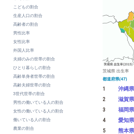
こどもの割合
生産人口の割合
高齢者の割合
男性比率
女性比率
外国人比率
夫婦のみの世帯の割合
ひとり暮らしの割合
茨城県 出生率
高齢単身者世帯の割合
都道府県(47)
高齢夫婦世帯の割合
1
沖縄
3世代世帯の割合
2
滋賀
男性の働いている人の割合
3
福岡
女性の働いている人の割合
働いている人の割合
4
愛知
農業の割合
5
熊本