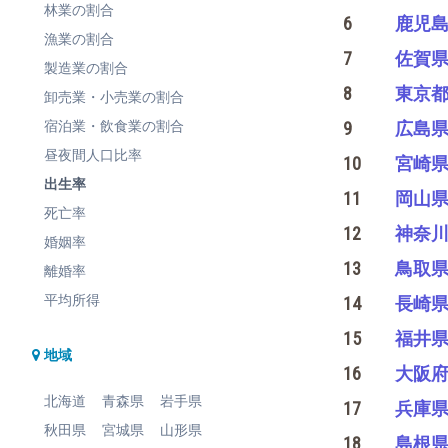
林業の割合
6
鹿児
漁業の割合
7
佐賀
製造業の割合
8
東京
卸売業・小売業の割合
宿泊業・飲食業の割合
9
広島
昼夜間人口比率
10
宮崎
出生率
11
岡山
死亡率
12
神奈
婚姻率
13
鳥取
離婚率
平均所得
14
長崎
15
福井
地域
16
大阪
北海道
青森県
岩手県
17
兵庫
秋田県
宮城県
山形県
18
島根