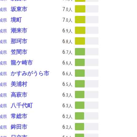
坂東市
7
城県
.0
人
境町
7
城県
.0
人
潮来市
6
城県
.9
人
那珂市
6
城県
.8
人
笠間市
6
城県
.7
人
龍ケ崎市
6
城県
.6
人
かすみがうら市
6
城県
.6
人
美浦村
6
城県
.5
人
高萩市
6
城県
.3
人
八千代町
6
城県
.3
人
常総市
6
城県
.2
人
鉾田市
6
城県
.2
人